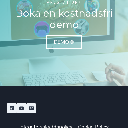
PRESTATION?
Boka en kostnadsfri
demo
DEMO
Integritetsskyddspolicy
Cookie Policy