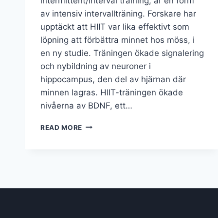
intermittent/interval training, är en form
av intensiv intervallträning. Forskare har
upptäckt att HIIT var lika effektivt som
löpning att förbättra minnet hos möss, i
en ny studie. Träningen ökade signalering
och nybildning av neuroner i
hippocampus, den del av hjärnan där
minnen lagras. HIIT-träningen ökade
nivåerna av BDNF, ett…
INTERVALLTRÄNING
READ MORE
(HIIT)
FÖRBÄTTRAR
MINNET