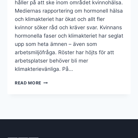
håller på att ske inom området kvinnohälsa.
Mediernas rapportering om hormonell hälsa
och klimakteriet har ökat och allt fler
kvinnor söker råd och kräver svar. Kvinnans
hormonella faser och klimakteriet har seglat
upp som heta ämnen – även som
arbetsmiljöfråga. Röster har höjts för att
arbetsplatser behöver bli mer
klimakterievänliga. På…
THRIVE
READ MORE
&
MIA
LUNDIN
STARTAR
SAMARBETE
KRING
KVINNOHÄLSA