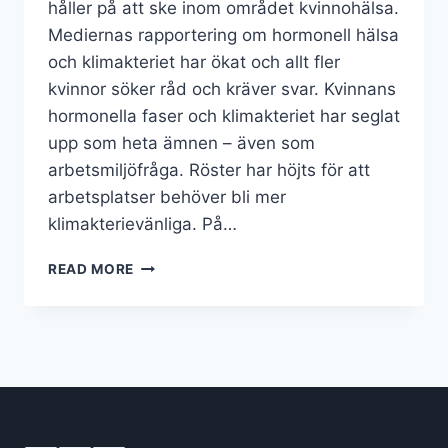
håller på att ske inom området kvinnohälsa.
Mediernas rapportering om hormonell hälsa
och klimakteriet har ökat och allt fler
kvinnor söker råd och kräver svar. Kvinnans
hormonella faser och klimakteriet har seglat
upp som heta ämnen – även som
arbetsmiljöfråga. Röster har höjts för att
arbetsplatser behöver bli mer
klimakterievänliga. På…
THRIVE
READ MORE
&
MIA
LUNDIN
STARTAR
SAMARBETE
KRING
KVINNOHÄLSA