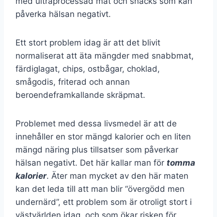
med ultraprocessad mat och snacks som kan
påverka hälsan negativt.
Ett stort problem idag är att det blivit
normaliserat att äta mängder med snabbmat,
färdiglagat, chips, ostbågar, choklad,
smågodis, friterad och annan
beroendeframkallande skräpmat.
Problemet med dessa livsmedel är att de
innehåller en stor mängd kalorier och en liten
mängd näring plus tillsatser som påverkar
hälsan negativt. Det här kallar man för
tomma
kalorier
. Äter man mycket av den här maten
kan det leda till att man blir “övergödd men
undernärd”, ett problem som är otroligt stort i
västvärlden idag, och som ökar risken för