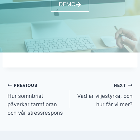
DEMO
Inläggsnavigering
PREVIOUS
NEXT
Hur sömnbrist
Vad är viljestyrka, och
påverkar tarmfloran
hur får vi mer?
och vår stressrespons