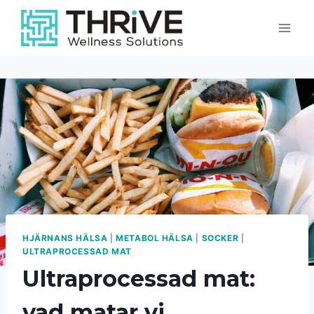
Skip
to
content
HJÄRNANS HÄLSA
|
METABOL HÄLSA
|
SOCKER
|
ULTRAPROCESSAD MAT
Ultraprocessad mat:
vad matar vi