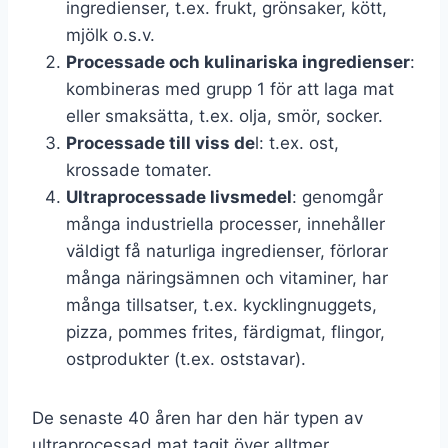
ingredienser, t.ex. frukt, grönsaker, kött,
mjölk o.s.v.
Processade och kulinariska ingredienser
:
kombineras med grupp 1 för att laga mat
eller smaksätta, t.ex. olja, smör, socker.
Processade till viss de
l: t.ex. ost,
krossade tomater.
Ultraprocessade livsmedel
: genomgår
många industriella processer, innehåller
väldigt få naturliga ingredienser, förlorar
många näringsämnen och vitaminer, har
många tillsatser, t.ex. kycklingnuggets,
pizza, pommes frites, färdigmat, flingor,
ostprodukter (t.ex. oststavar).
De senaste 40 åren har den här typen av
ultraprocessad mat tagit över alltmer.