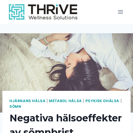
Skip
to
content
HJÄRNANS HÄLSA
|
METABOL HÄLSA
|
PSYKISK OHÄLSA
|
SÖMN
Negativa hälsoeffekter
av sömnbrist