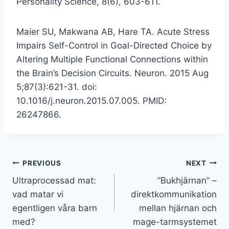
Personality Science, 8(6), 603-611.
Maier SU, Makwana AB, Hare TA. Acute Stress
Impairs Self-Control in Goal-Directed Choice by
Altering Multiple Functional Connections within
the Brain’s Decision Circuits. Neuron. 2015 Aug
5;87(3):621-31. doi:
10.1016/j.neuron.2015.07.005. PMID:
26247866.
Inläggsnavigering
PREVIOUS
NEXT
Ultraprocessad mat:
”Bukhjärnan” –
vad matar vi
direktkommunikation
egentligen våra barn
mellan hjärnan och
med?
mage-tarmsystemet