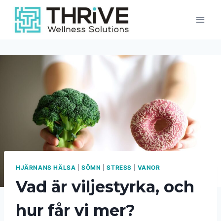
Skip
to
content
HJÄRNANS HÄLSA
|
SÖMN
|
STRESS
|
VANOR
Vad är viljestyrka, och
hur får vi mer?